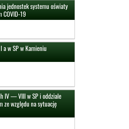
nia jednostek systemu oświaty
em COVID-19
 I a w SP w Kamieniu
h IV — VIII w SP i oddziale
 ze względu na sytuację