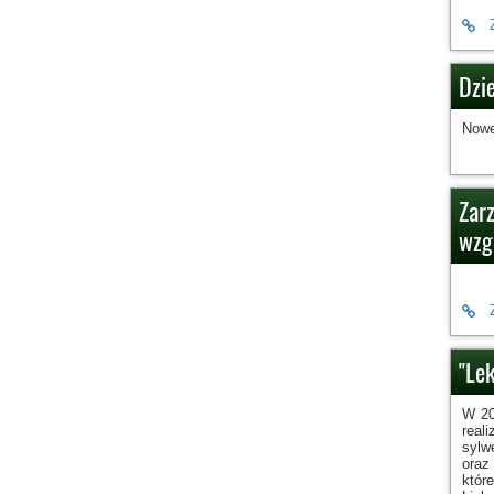
Dzi
Nowe
Zar
wzg
"Lek
W 20
real
sylw
oraz
któr