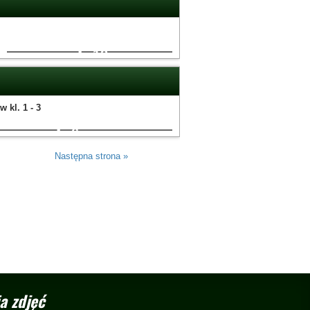
12
w kl. 1 - 3
6
Następna strona »
a zdjęć