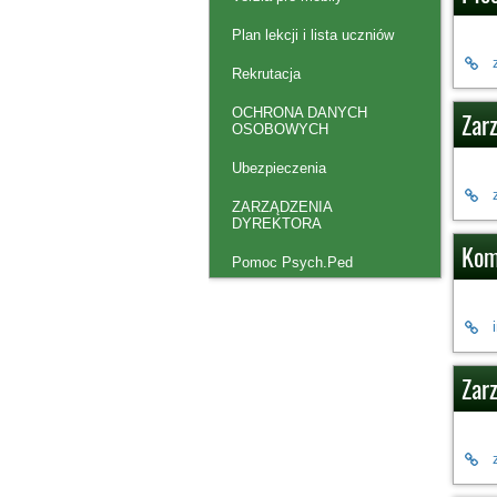
Plan lekcji i lista uczniów
Rekrutacja
OCHRONA DANYCH
Zar
OSOBOWYCH
Ubezpieczenia
ZARZĄDZENIA
DYREKTORA
Kom
Pomoc Psych.Ped
Zarz