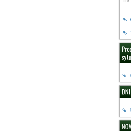
Link
Pro
syt
DNI
NOW