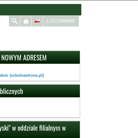
LOGOWANIE
D NOWYM ADRESEM
kim (szkolnastrona.pl)
ublicznych
ski" w oddziale filialnym w