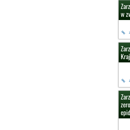
Zar
w z
Zar
Kra
Zar
zer
epi