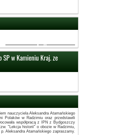
2
b SP w Kamieniu Kraj. ze
iem nauczyciela Aleksandra Atamańskiego
źni Polaków w Radzimiu oraz przedstawili
zaowocowała współpracą z IPN z Bydgoszczy
w. "Lekcja historii" o obozie w Radzimiu,
niu p. Aleksandra Atamańskiego zapraszamy.