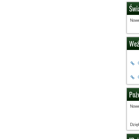
Świ
Nowe
Weź
Poże
Nowe
Dzię