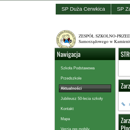
SP Duża Cerwkica
SP Z
ZESPÓŁ SZKOLNO-PRZEDSZ
Samorządowego w Kamieni
Nawigacja
STR
Szkoła Podstawowa
Przedszkole
Zar
Aktualności
Jubileusz 50-lecia szkoły
Kontakt
Zarz
Mapa
Płoc
Verzia pre mobily