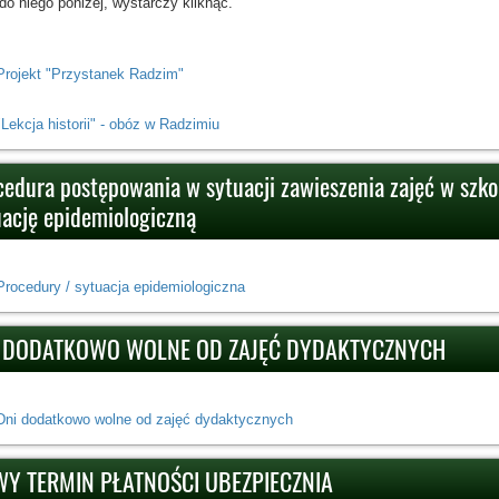
 do niego poniżej, wystarczy kliknąć.
Projekt "Przystanek Radzim"
"Lekcja historii" - obóz w Radzimiu
cedura postępowania w sytuacji zawieszenia zajęć w szko
uację epidemiologiczną
Procedury / sytuacja epidemiologiczna
 DODATKOWO WOLNE OD ZAJĘĆ DYDAKTYCZNYCH
Dni dodatkowo wolne od zajęć dydaktycznych
Y TERMIN PŁATNOŚCI UBEZPIECZNIA