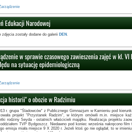
Zarządzenie
eń Edukacji Narodowej
 zdjęcia zostały dodane do galerii
DEN
.
ządzenie w sprawie czasowego zawieszenia zajęć w kl. VI 
lędu na sytuację epidemiologiczną
Zarządzenie
cja historii" o obozie w Radzimiu
13 r. grupa "Śladowców" z Publicznego Gimnazjum w Kamieniu pod kierunk
izowała projekt "Przystanek Radzim", w którym omówili m.in. miejsce ka
etki rodziny Seyda - ostatnich właścicieli majątku. Realizacja projektu 
 oddziałem TVP Bydgoszcz. Niedawno pod koniec września nakręcono film tz
ego emisja miała miejsce 9 X 2020 r. Jeżeli ktoś go nie oglądał, to w imie