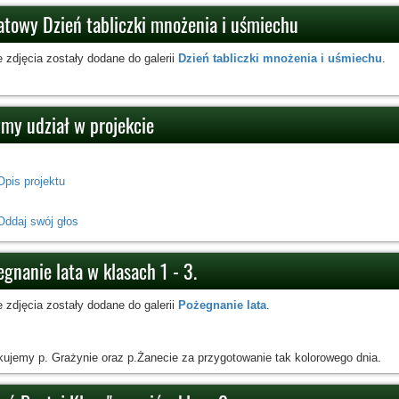
atowy Dzień tabliczki mnożenia i uśmiechu
 zdjęcia zostały dodane do galerii
Dzień tabliczki mnożenia i uśmiechu
.
my udział w projekcie
Opis projektu
Oddaj swój głos
gnanie lata w klasach 1 - 3.
 zdjęcia zostały dodane do galerii
Pożegnanie lata
.
kujemy p. Grażynie oraz p.Żanecie za przygotowanie tak kolorowego dnia.