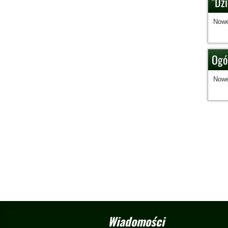
"Dzi
Nowe
Ogól
Nowe
Wiadomości