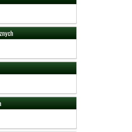
cznych
a