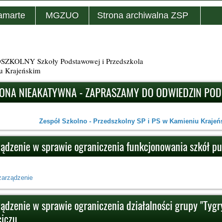
amarte
MGZUO
Strona archiwalna ZSP
KOLNY Szkoły Podstawowej i Przedszkola
u Krajeńskim
ONA NIEAKATYWNA - ZAPRASZAMY DO ODWIEDZIN PO
Zespół Szkolno - Przedszkolny SP i PS w Kamieniu Krajeńs
ządzenie w sprawie ograniczenia funkcjonowania szkół p
zarządzenie
ądzenie w sprawie ograniczenia działalności grupy "Tygry
iczu.