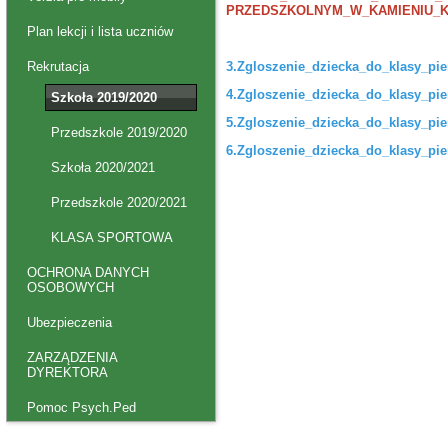
PRZEDSZKOLNYM_W_KAMIENIU_KR
Plan lekcji i lista uczniów
3.
Zgloszenie_dziecka_do_klasy_pi
Rekrutacja
4.
Zgloszenie_dziecka_do_klasy_pi
Szkoła 2019/2020
5.
Zgloszenie_dziecka_do_klasy_pi
Przedszkole 2019/2020
6.
Zgloszenie_dziecka_do_klasy_p
Szkoła 2020/2021
Przedszkole 2020/2021
KLASA SPORTOWA
OCHRONA DANYCH
OSOBOWYCH
Ubezpieczenia
ZARZĄDZENIA
DYREKTORA
Pomoc Psych.Ped