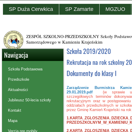
SP Duża Cerwkica
SP Zamarte
MGZUO
ZESPÓŁ SZKOLNO-PRZEDSZKOLNY Szkoły Podstawowej
Samorządowego w Kamieniu Krajeńskim
Szkoła 2019/2020
Nawigacja
Rekrutacja na rok szkolny 
Szkoła Podstawowa
Dokumenty do klasy I
Przedszkole
Zarządzenie Burmistrza Kami
Aktualności
29.01.2019
.pdf
(
w sprawie us
szczegółowych terminów dokonywa
Jubileusz 50-lecia szkoły
rekrutacyjnym oraz w postępowaniu
oddziałach przedszkolnych w szkoł
przez Gminę Kamień Krajeński na ro
Kontakt
1.
KARTA_ZGLOSZENIA_DZIECKA_
Mapa
PRZEDSZKOLNYM_W_KAMIENIU_KR
2.
KARTA_ZGLOSZENIA_DZIECKA_
Verzia pre mobily