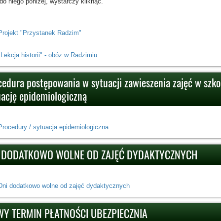
 do niego poniżej, wystarczy kliknąć.
Projekt "Przystanek Radzim"
"Lekcja historii" - obóz w Radzimiu
cedura postępowania w sytuacji zawieszenia zajęć w szko
uację epidemiologiczną
Procedury / sytuacja epidemiologiczna
 DODATKOWO WOLNE OD ZAJĘĆ DYDAKTYCZNYCH
Dni dodatkowo wolne od zajęć dydaktycznych
Y TERMIN PŁATNOŚCI UBEZPIECZNIA