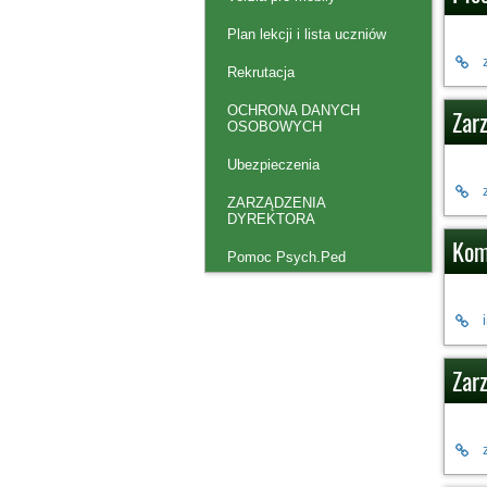
Plan lekcji i lista uczniów
Rekrutacja
OCHRONA DANYCH
Zar
OSOBOWYCH
Ubezpieczenia
ZARZĄDZENIA
DYREKTORA
Kom
Pomoc Psych.Ped
Zarz