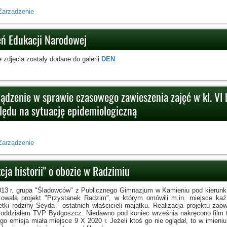
Zarządzenie
eń Edukacji Narodowej
 zdjęcia zostały dodane do galerii
DEN
.
ządzenie w sprawie czasowego zawieszenia zajęć w kl. VI 
lędu na sytuację epidemiologiczną
Zarządzenie
cja historii" o obozie w Radzimiu
13 r. grupa "Śladowców" z Publicznego Gimnazjum w Kamieniu pod kierunk
izowała projekt "Przystanek Radzim", w którym omówili m.in. miejsce ka
etki rodziny Seyda - ostatnich właścicieli majątku. Realizacja projektu 
 oddziałem TVP Bydgoszcz. Niedawno pod koniec września nakręcono film tz
ego emisja miała miejsce 9 X 2020 r. Jeżeli ktoś go nie oglądał, to w imie