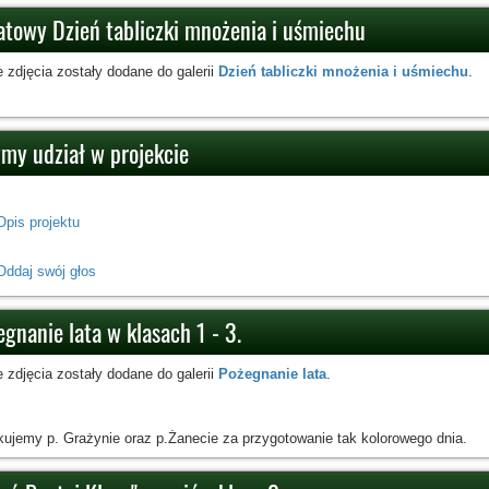
atowy Dzień tabliczki mnożenia i uśmiechu
 zdjęcia zostały dodane do galerii
Dzień tabliczki mnożenia i uśmiechu
.
my udział w projekcie
Opis projektu
Oddaj swój głos
gnanie lata w klasach 1 - 3.
 zdjęcia zostały dodane do galerii
Pożegnanie lata
.
kujemy p. Grażynie oraz p.Żanecie za przygotowanie tak kolorowego dnia.