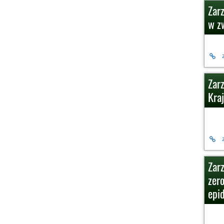
Zar
w z
Zar
Kra
Zar
zer
epi