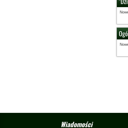
"Dzi
Nowe
Ogól
Nowe
Wiadomości