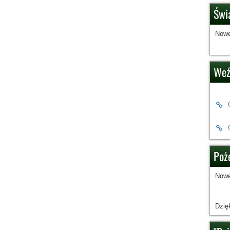
Świ
Nowe
Weź
Poże
Nowe
Dzię