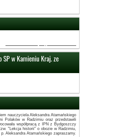
2
b SP w Kamieniu Kraj. ze
iem nauczyciela Aleksandra Atamańskiego
źni Polaków w Radzimiu oraz przedstawili
zaowocowała współpracą z IPN z Bydgoszczy
w. "Lekcja historii" o obozie w Radzimiu,
niu p. Aleksandra Atamańskiego zapraszamy.