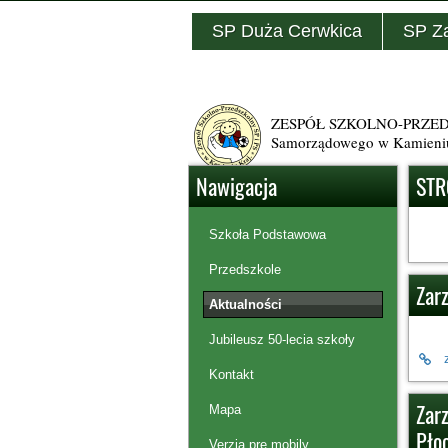
SP Duża Cerwkica
SP Z
ZESPÓŁ SZKOLNO-PRZEDSZ
Samorządowego w Kamieni
Nawigacja
STR
Szkoła Podstawowa
Przedszkole
Zar
Aktualności
Jubileusz 50-lecia szkoły
Kontakt
Zarz
Mapa
Płoc
Verzia pre mobily