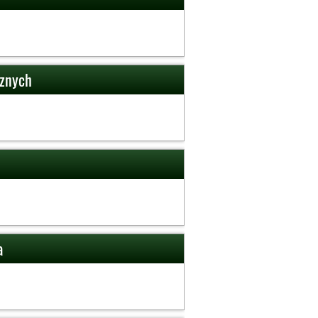
cznych
a