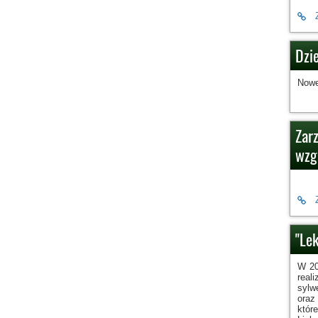
Dzi
Nowe
Zar
wzg
"Lek
W 20
real
sylw
oraz
któr