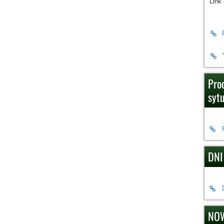
Link
Pro
syt
DNI
NOW