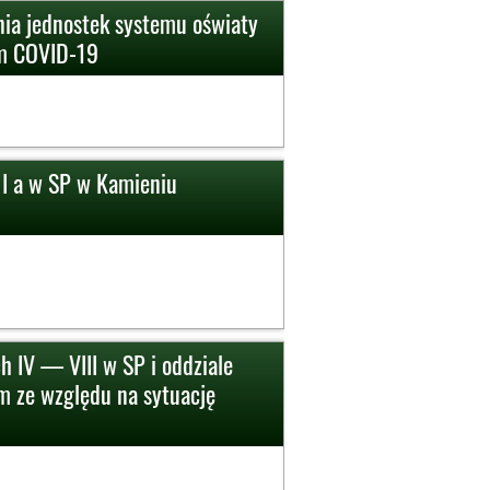
nia jednostek systemu oświaty
em COVID-19
 I a w SP w Kamieniu
h IV — VIII w SP i oddziale
 ze względu na sytuację