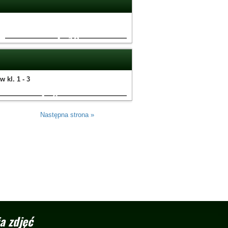
12
w kl. 1 - 3
6
Następna strona »
a zdjęć