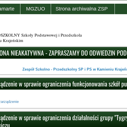
amarte
MGZUO
Strona archiwalna ZSP
KOLNY Szkoły Podstawowej i Przedszkola
u Krajeńskim
ONA NIEAKATYWNA - ZAPRASZAMY DO ODWIEDZIN PO
Zespół Szkolno - Przedszkolny SP i PS w Kamieniu Krajeńs
ządzenie w sprawie ograniczenia funkcjonowania szkół p
zarządzenie
ądzenie w sprawie ograniczenia działalności grupy "Tygry
iczu.