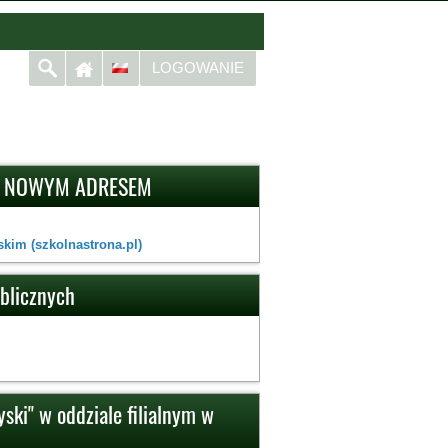
LOGOWANIE
D NOWYM ADRESEM
kim (szkolnastrona.pl)
ublicznych
ski" w oddziale filialnym w