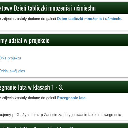
atowy Dzień tabliczki mnożenia i uśmiechu
 zdjęcia zostały dodane do galerii
Dzień tabliczki mnożenia i uśmiechu
.
my udział w projekcie
Opis projektu
Oddaj swój głos
gnanie lata w klasach 1 - 3.
 zdjęcia zostały dodane do galerii
Pożegnanie lata
.
kujemy p. Grażynie oraz p.Żanecie za przygotowanie tak kolorowego dnia.