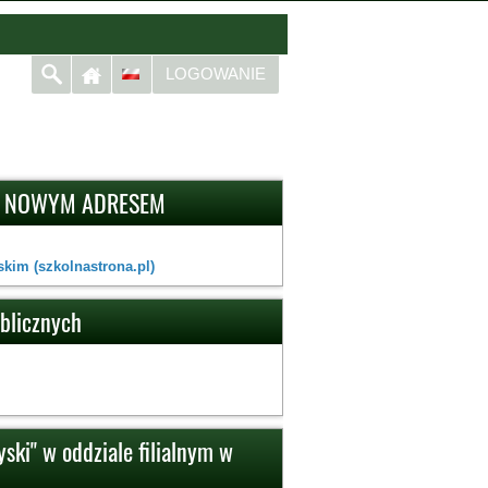
LOGOWANIE
D NOWYM ADRESEM
kim (szkolnastrona.pl)
ublicznych
ski" w oddziale filialnym w