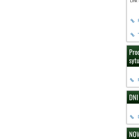
Link
Pro
syt
DNI
NOW