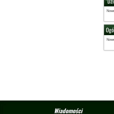
"Dzi
Nowe
Ogól
Nowe
Wiadomości