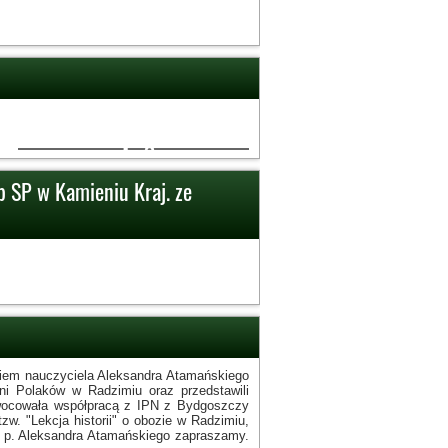
2
b SP w Kamieniu Kraj. ze
iem nauczyciela Aleksandra Atamańskiego
źni Polaków w Radzimiu oraz przedstawili
zaowocowała współpracą z IPN z Bydgoszczy
w. "Lekcja historii" o obozie w Radzimiu,
niu p. Aleksandra Atamańskiego zapraszamy.