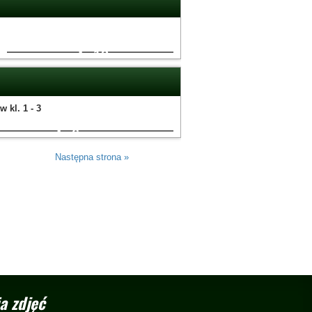
12
w kl. 1 - 3
6
Następna strona »
a zdjęć