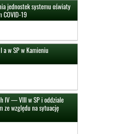
nia jednostek systemu oświaty
em COVID-19
 I a w SP w Kamieniu
h IV — VIII w SP i oddziale
 ze względu na sytuację