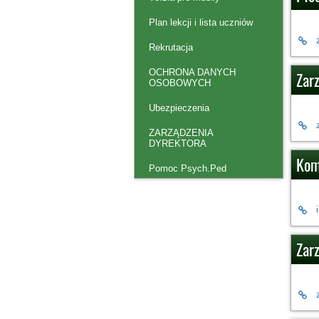
Plan lekcji i lista uczniów
Rekrutacja
OCHRONA DANYCH
Zar
OSOBOWYCH
Ubezpieczenia
ZARZĄDZENIA
DYREKTORA
Kom
Pomoc Psych.Ped
Zarz