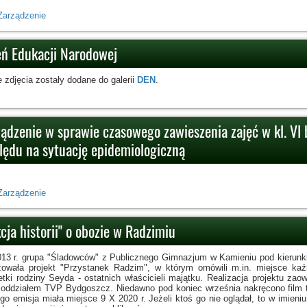
Zarządzenie
eń Edukacji Narodowej
 zdjęcia zostały dodane do galerii
DEN
.
ządzenie w sprawie czasowego zawieszenia zajęć w kl. VI 
lędu na sytuację epidemiologiczną
Zarządzenie
cja historii" o obozie w Radzimiu
13 r. grupa "Śladowców" z Publicznego Gimnazjum w Kamieniu pod kierunk
izowała projekt "Przystanek Radzim", w którym omówili m.in. miejsce ka
etki rodziny Seyda - ostatnich właścicieli majątku. Realizacja projektu 
 oddziałem TVP Bydgoszcz. Niedawno pod koniec września nakręcono film tz
ego emisja miała miejsce 9 X 2020 r. Jeżeli ktoś go nie oglądał, to w imie