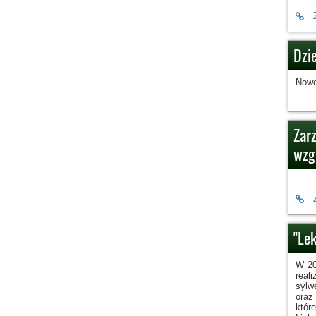
Dzi
Nowe
Zar
wzg
"Lek
W 20
real
sylw
oraz
któr