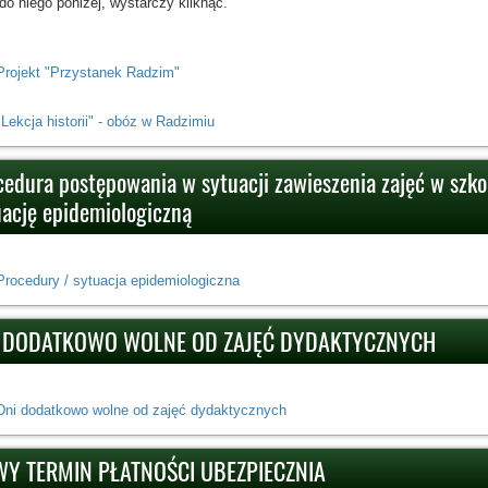
 do niego poniżej, wystarczy kliknąć.
Projekt "Przystanek Radzim"
"Lekcja historii" - obóz w Radzimiu
cedura postępowania w sytuacji zawieszenia zajęć w szko
uację epidemiologiczną
Procedury / sytuacja epidemiologiczna
 DODATKOWO WOLNE OD ZAJĘĆ DYDAKTYCZNYCH
Dni dodatkowo wolne od zajęć dydaktycznych
Y TERMIN PŁATNOŚCI UBEZPIECZNIA