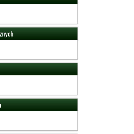
cznych
a