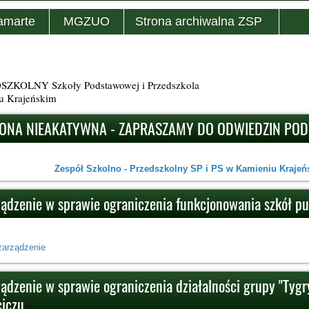
amarte
MGZUO
Strona archiwalna ZSP
KOLNY Szkoły Podstawowej i Przedszkola
u Krajeńskim
ONA NIEAKATYWNA - ZAPRASZAMY DO ODWIEDZIN PO
Zespół Szkolno - Przedszkolny SP i PS w Kamieniu Krajeńs
ządzenie w sprawie ograniczenia funkcjonowania szkół p
zarządzenie
ądzenie w sprawie ograniczenia działalności grupy "Tygry
iczu.