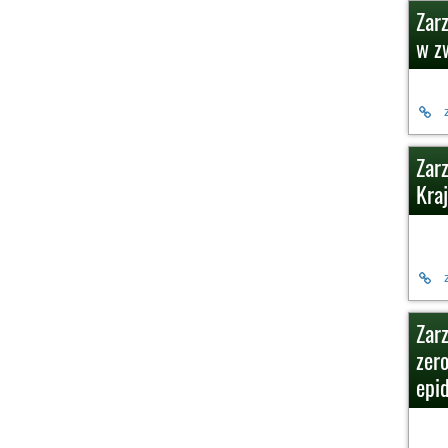
Zar
w z
Zar
Kra
Zar
zer
epi