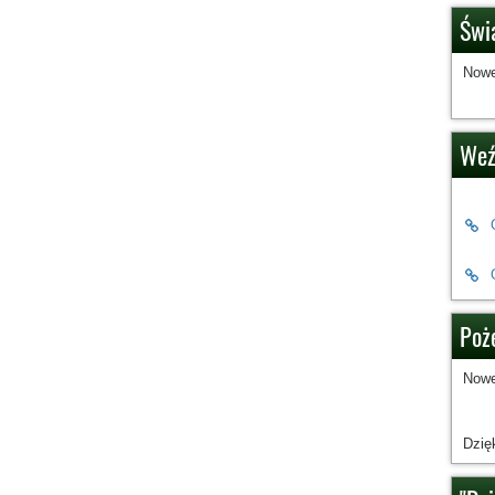
Świ
Nowe
Weź
Poże
Nowe
Dzię