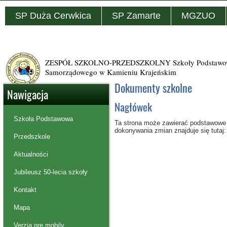
SP Duża Cerwkica
SP Zamarte
MGZUO
ZESPÓŁ SZKOLNO-PRZEDSZKOLNY Szkoły Podstawowej
Samorządowego w Kamieniu Krajeńskim
Dokumenty szkolne
Nawigacja
Nagłówek
Szkoła Podstawowa
Ta strona może zawierać podstawowe i
dokonywania zmian znajduje się tutaj
Przedszkole
Aktualności
Jubileusz 50-lecia szkoły
Kontakt
Mapa
Verzia pre mobily