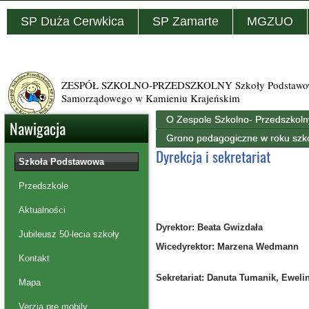
SP Duża Cerwkica
SP Zamarte
MGZUO
ZESPÓŁ SZKOLNO-PRZEDSZKOLNY Szkoły Podstawowej
Samorządowego w Kamieniu Krajeńskim
O Zespole Szkolno- Przedszkol
Nawigacja
Grono pedagogiczne w roku sz
Dyrekcja i sekretariat
Szkoła Podstawowa
Przedszkole
Aktualności
Dyrektor: Beata Gwizdała
Jubileusz 50-lecia szkoły
Wicedyrektor: Marzena Wedmann
Kontakt
Sekretariat: Danuta Tumanik, Eweli
Mapa
Verzia pre mobily