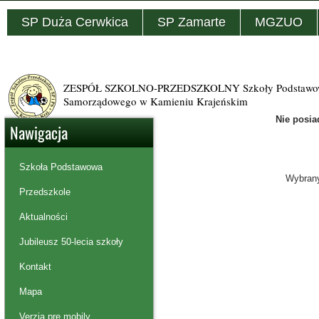
SP Duża Cerwkica
SP Zamarte
MGZUO
ZESPÓŁ SZKOLNO-PRZEDSZKOLNY Szkoły Podstawowej
Samorządowego w Kamieniu Krajeńskim
Nie posia
Nawigacja
Szkoła Podstawowa
Wybrany
Przedszkole
Aktualności
Jubileusz 50-lecia szkoły
Kontakt
Mapa
Verzia pre mobily